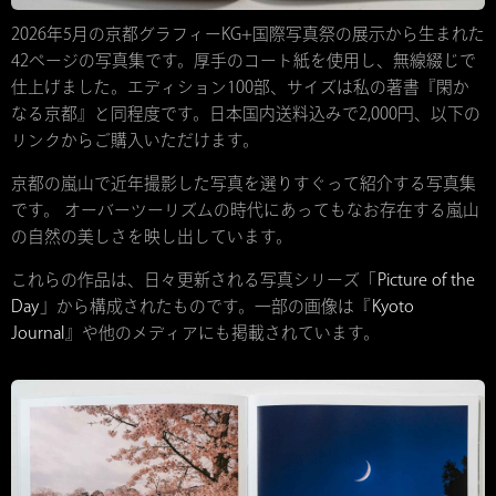
2026年5月の京都グラフィーKG+国際写真祭の展示から生まれた
42ページの写真集です。厚手のコート紙を使用し、無線綴じで
仕上げました。エディション100部、サイズは私の著書『閑か
なる京都』と同程度です。日本国内送料込みで2,000円、以下の
リンクからご購入いただけます。
京都の嵐山で近年撮影した写真を選りすぐって紹介する写真集
です。 オーバーツーリズムの時代にあってもなお存在する嵐山
の自然の美しさを映し出しています。
これらの作品は、日々更新される写真シリーズ「
Picture of the
Day
」から構成されたものです。一部の画像は『
Kyoto
Journal
』や他のメディアにも掲載されています。