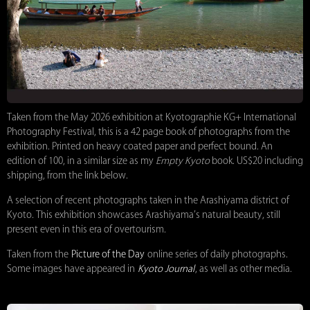
Taken from the May 2026 exhibition at Kyotographie KG+ International
Photography Festival, this is a 42 page book of photographs from the
exhibition. Printed on heavy coated paper and perfect bound. An
edition of 100, in a similar size as my
Empty Kyoto
book. US$20 including
shipping, from the link below.
A selection of recent photographs taken in the Arashiyama district of
Kyoto. This exhibition showcases Arashiyama’s natural beauty, still
present even in this era of overtourism.
Taken from the
Picture of the Day
online series of daily photographs.
Some images have appeared in
Kyoto Journal
, as well as other media.