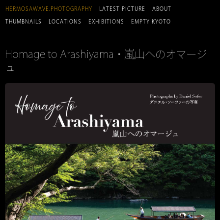
HERMOSAWAVE.PHOTOGRAPHY
LATEST PICTURE
ABOUT
THUMBNAILS
LOCATIONS
EXHIBITIONS
EMPTY KYOTO
Homage to Arashiyama・嵐山へのオマージ
ュ